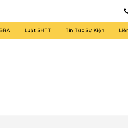
RBRA
Luật SHTT
Tin Tức Sự Kiện
Liê