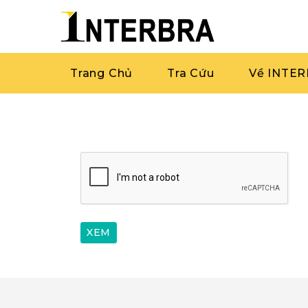
Trang Chủ
Tra Cứu
Về INTE