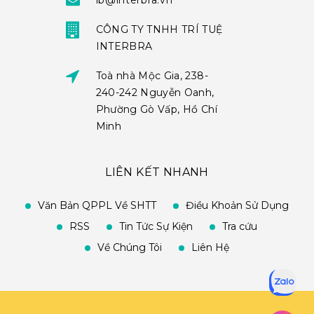
ib@interbra.vn
CÔNG TY TNHH TRÍ TUỆ
INTERBRA
Toà nhà Mộc Gia, 238-
240-242 Nguyễn Oanh,
Phường Gò Vấp, Hồ Chí
Minh
LIÊN KẾT NHANH
Văn Bản QPPL Về SHTT
Điều Khoản Sử Dụng
RSS
Tin Tức Sự Kiện
Tra cứu
Về Chúng Tôi
Liên Hệ