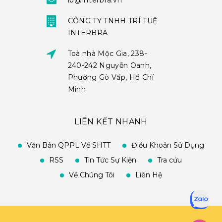
ib@interbra.vn
CÔNG TY TNHH TRÍ TUỆ
INTERBRA
Toà nhà Mộc Gia, 238-
240-242 Nguyễn Oanh,
Phường Gò Vấp, Hồ Chí
Minh
LIÊN KẾT NHANH
Văn Bản QPPL Về SHTT
Điều Khoản Sử Dụng
RSS
Tin Tức Sự Kiện
Tra cứu
Về Chúng Tôi
Liên Hệ