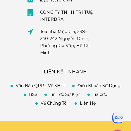
ib@interbra.vn
CÔNG TY TNHH TRÍ TUỆ
INTERBRA
Toà nhà Mộc Gia, 238-
240-242 Nguyễn Oanh,
Phường Gò Vấp, Hồ Chí
Minh
LIÊN KẾT NHANH
Văn Bản QPPL Về SHTT
Điều Khoản Sử Dụng
RSS
Tin Tức Sự Kiện
Tra cứu
Về Chúng Tôi
Liên Hệ