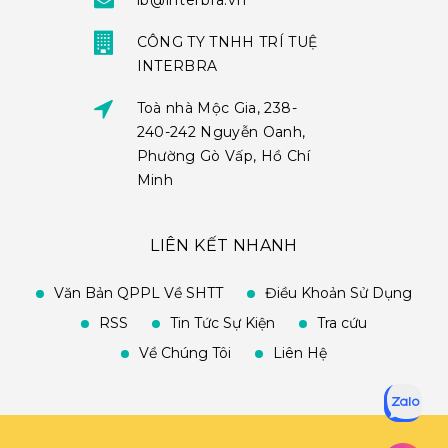
ib@interbra.vn
CÔNG TY TNHH TRÍ TUỆ
INTERBRA
Toà nhà Mộc Gia, 238-
240-242 Nguyễn Oanh,
Phường Gò Vấp, Hồ Chí
Minh
LIÊN KẾT NHANH
Văn Bản QPPL Về SHTT
Điều Khoản Sử Dụng
RSS
Tin Tức Sự Kiện
Tra cứu
Về Chúng Tôi
Liên Hệ