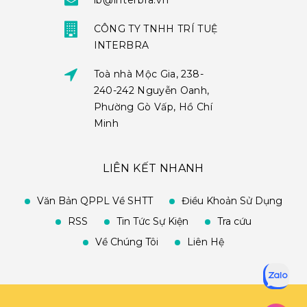
ib@interbra.vn
CÔNG TY TNHH TRÍ TUỆ
INTERBRA
Toà nhà Mộc Gia, 238-
240-242 Nguyễn Oanh,
Phường Gò Vấp, Hồ Chí
Minh
LIÊN KẾT NHANH
Văn Bản QPPL Về SHTT
Điều Khoản Sử Dụng
RSS
Tin Tức Sự Kiện
Tra cứu
Về Chúng Tôi
Liên Hệ