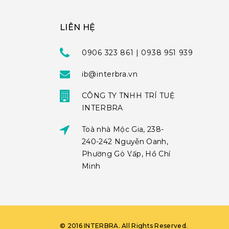
LIÊN HỆ
0906 323 861 | 0938 951 939
ib@interbra.vn
CÔNG TY TNHH TRÍ TUỆ
INTERBRA
Toà nhà Mộc Gia, 238-
240-242 Nguyễn Oanh,
Phường Gò Vấp, Hồ Chí
Minh
©
2016
INTERBRA
. All Rights Reserved.