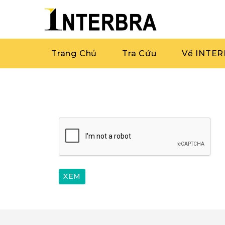
Trang Chủ
Tra Cứu
Về INTE