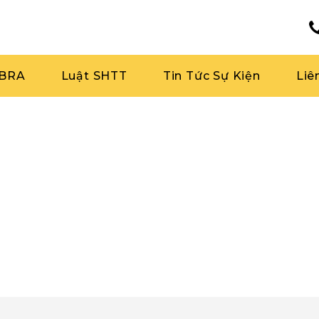
RBRA
Luật SHTT
Tin Tức Sự Kiện
Liê