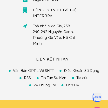
ib@interbra.vn
CÔNG TY TNHH TRÍ TUỆ
INTERBRA
Toà nhà Mộc Gia, 238-
240-242 Nguyễn Oanh,
Phường Gò Vấp, Hồ Chí
Minh
LIÊN KẾT NHANH
Văn Bản QPPL Về SHTT
Điều Khoản Sử Dụng
RSS
Tin Tức Sự Kiện
Tra cứu
Về Chúng Tôi
Liên Hệ