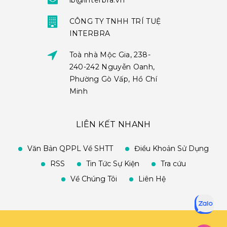
ib@interbra.vn
CÔNG TY TNHH TRÍ TUỆ
INTERBRA
Toà nhà Mộc Gia, 238-
240-242 Nguyễn Oanh,
Phường Gò Vấp, Hồ Chí
Minh
LIÊN KẾT NHANH
Văn Bản QPPL Về SHTT
Điều Khoản Sử Dụng
RSS
Tin Tức Sự Kiện
Tra cứu
Về Chúng Tôi
Liên Hệ