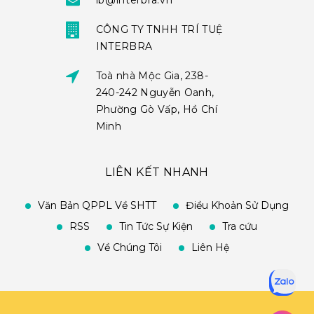
ib@interbra.vn
CÔNG TY TNHH TRÍ TUỆ
INTERBRA
Toà nhà Mộc Gia, 238-
240-242 Nguyễn Oanh,
Phường Gò Vấp, Hồ Chí
Minh
LIÊN KẾT NHANH
Văn Bản QPPL Về SHTT
Điều Khoản Sử Dụng
RSS
Tin Tức Sự Kiện
Tra cứu
Về Chúng Tôi
Liên Hệ