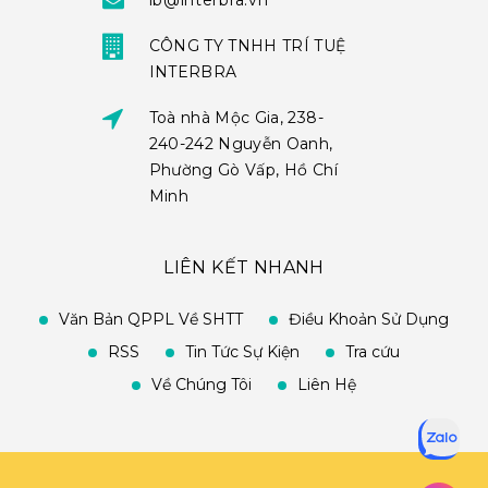
ib@interbra.vn
CÔNG TY TNHH TRÍ TUỆ
INTERBRA
Toà nhà Mộc Gia, 238-
240-242 Nguyễn Oanh,
Phường Gò Vấp, Hồ Chí
Minh
LIÊN KẾT NHANH
Văn Bản QPPL Về SHTT
Điều Khoản Sử Dụng
RSS
Tin Tức Sự Kiện
Tra cứu
Về Chúng Tôi
Liên Hệ