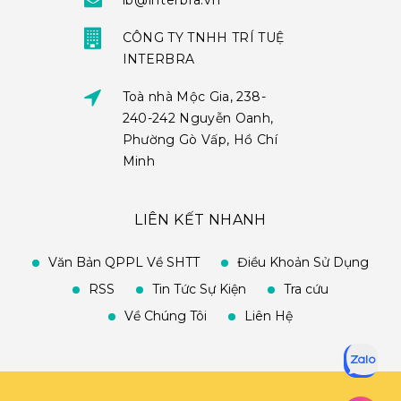
ib@interbra.vn
CÔNG TY TNHH TRÍ TUỆ
INTERBRA
Toà nhà Mộc Gia, 238-
240-242 Nguyễn Oanh,
Phường Gò Vấp, Hồ Chí
Minh
LIÊN KẾT NHANH
Văn Bản QPPL Về SHTT
Điều Khoản Sử Dụng
RSS
Tin Tức Sự Kiện
Tra cứu
Về Chúng Tôi
Liên Hệ