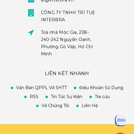
ib@interbra.vn
CÔNG TY TNHH TRÍ TUỆ
INTERBRA
Toà nhà Mộc Gia, 238-
240-242 Nguyễn Oanh,
Phường Gò Vấp, Hồ Chí
Minh
LIÊN KẾT NHANH
Văn Bản QPPL Về SHTT
Điều Khoản Sử Dụng
RSS
Tin Tức Sự Kiện
Tra cứu
Về Chúng Tôi
Liên Hệ