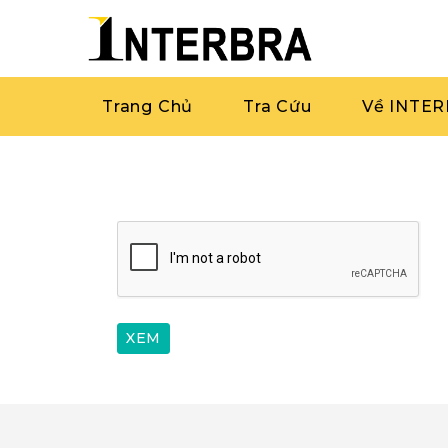
Trang Chủ
Tra Cứu
Về INTE