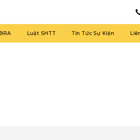
RBRA
Luật SHTT
Tin Tức Sự Kiện
Liê