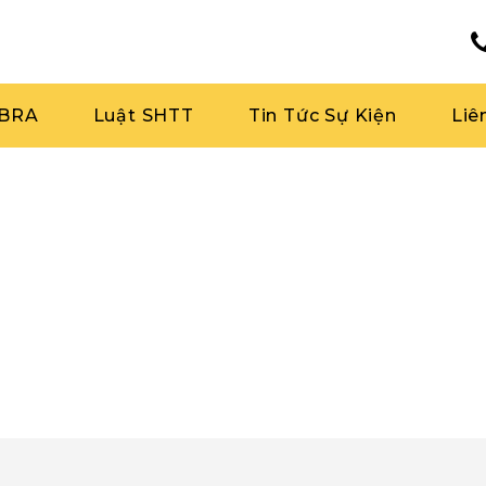
RBRA
Luật SHTT
Tin Tức Sự Kiện
Liê