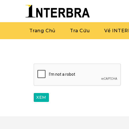
Trang Chủ
Tra Cứu
Về INTE