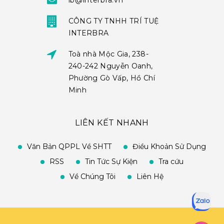
ib@interbra.vn
CÔNG TY TNHH TRÍ TUỆ
INTERBRA
Toà nhà Mộc Gia, 238-
240-242 Nguyễn Oanh,
Phường Gò Vấp, Hồ Chí
Minh
LIÊN KẾT NHANH
Văn Bản QPPL Về SHTT
Điều Khoản Sử Dụng
RSS
Tin Tức Sự Kiện
Tra cứu
Về Chúng Tôi
Liên Hệ