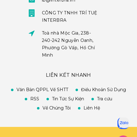
ib@interbra.vn
CÔNG TY TNHH TRÍ TUỆ
INTERBRA
Toà nhà Mộc Gia, 238-
240-242 Nguyễn Oanh,
Phường Gò Vấp, Hồ Chí
Minh
LIÊN KẾT NHANH
Văn Bản QPPL Về SHTT
Điều Khoản Sử Dụng
RSS
Tin Tức Sự Kiện
Tra cứu
Về Chúng Tôi
Liên Hệ