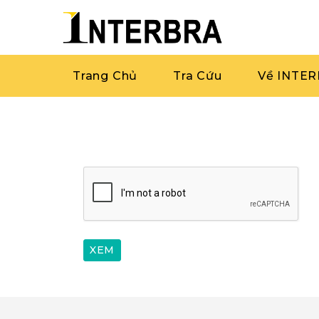
Trang Chủ
Tra Cứu
Về INTE