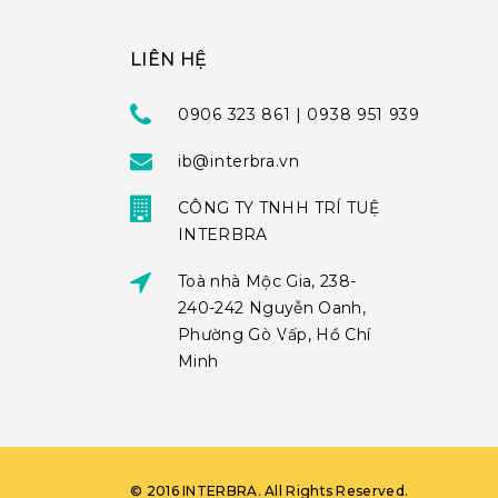
LIÊN HỆ
0906 323 861 | 0938 951 939
ib@interbra.vn
CÔNG TY TNHH TRÍ TUỆ
INTERBRA
Toà nhà Mộc Gia, 238-
240-242 Nguyễn Oanh,
Phường Gò Vấp, Hồ Chí
Minh
©
2016
INTERBRA
. All Rights Reserved.