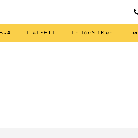
RBRA
Luật SHTT
Tin Tức Sự Kiện
Liê