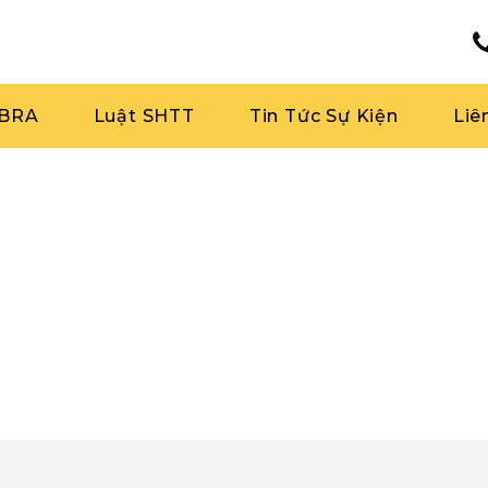
RBRA
Luật SHTT
Tin Tức Sự Kiện
Liê