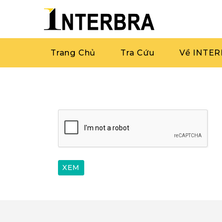
Trang Chủ
Tra Cứu
Về INTE