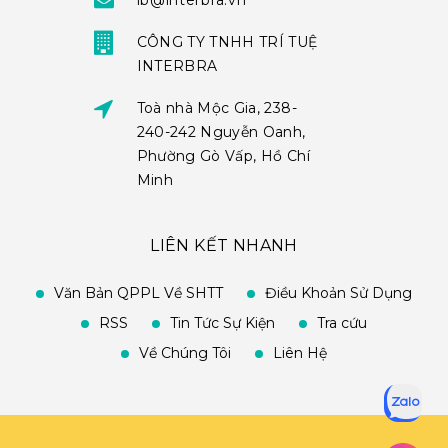
ib@interbra.vn
CÔNG TY TNHH TRÍ TUỆ
INTERBRA
Toà nhà Mộc Gia, 238-
240-242 Nguyễn Oanh,
Phường Gò Vấp, Hồ Chí
Minh
LIÊN KẾT NHANH
Văn Bản QPPL Về SHTT
Điều Khoản Sử Dụng
RSS
Tin Tức Sự Kiện
Tra cứu
Về Chúng Tôi
Liên Hệ