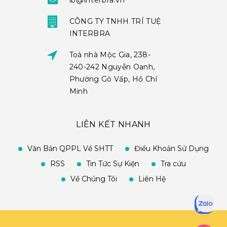
ib@interbra.vn
CÔNG TY TNHH TRÍ TUỆ
INTERBRA
Toà nhà Mộc Gia, 238-
240-242 Nguyễn Oanh,
Phường Gò Vấp, Hồ Chí
Minh
LIÊN KẾT NHANH
Văn Bản QPPL Về SHTT
Điều Khoản Sử Dụng
RSS
Tin Tức Sự Kiện
Tra cứu
Về Chúng Tôi
Liên Hệ