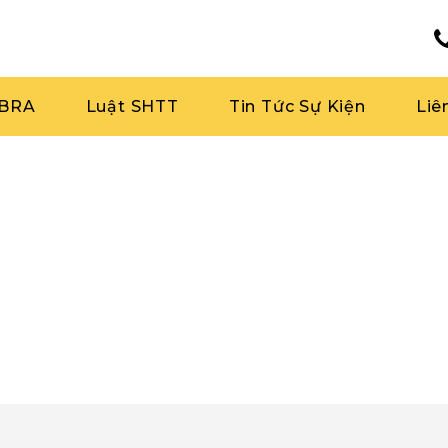
RBRA
Luật SHTT
Tin Tức Sự Kiện
Liê