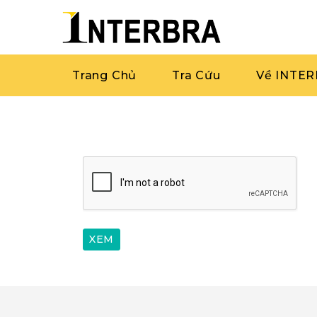
Trang Chủ
Tra Cứu
Về INTE