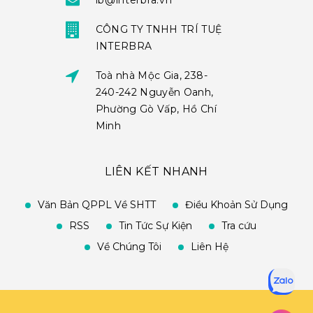
ib@interbra.vn
CÔNG TY TNHH TRÍ TUỆ
INTERBRA
Toà nhà Mộc Gia, 238-
240-242 Nguyễn Oanh,
Phường Gò Vấp, Hồ Chí
Minh
LIÊN KẾT NHANH
Văn Bản QPPL Về SHTT
Điều Khoản Sử Dụng
RSS
Tin Tức Sự Kiện
Tra cứu
Về Chúng Tôi
Liên Hệ