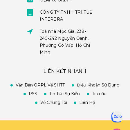
ib@interbra.vn
CÔNG TY TNHH TRÍ TUỆ
INTERBRA
Toà nhà Mộc Gia, 238-
240-242 Nguyễn Oanh,
Phường Gò Vấp, Hồ Chí
Minh
LIÊN KẾT NHANH
Văn Bản QPPL Về SHTT
Điều Khoản Sử Dụng
RSS
Tin Tức Sự Kiện
Tra cứu
Về Chúng Tôi
Liên Hệ