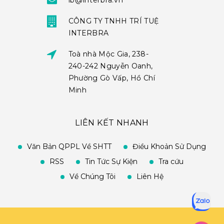
ib@interbra.vn
CÔNG TY TNHH TRÍ TUỆ
INTERBRA
Toà nhà Mộc Gia, 238-
240-242 Nguyễn Oanh,
Phường Gò Vấp, Hồ Chí
Minh
LIÊN KẾT NHANH
Văn Bản QPPL Về SHTT
Điều Khoản Sử Dụng
RSS
Tin Tức Sự Kiện
Tra cứu
Về Chúng Tôi
Liên Hệ