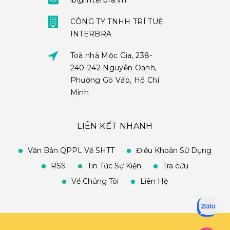
ib@interbra.vn
CÔNG TY TNHH TRÍ TUỆ
INTERBRA
Toà nhà Mộc Gia, 238-
240-242 Nguyễn Oanh,
Phường Gò Vấp, Hồ Chí
Minh
LIÊN KẾT NHANH
Văn Bản QPPL Về SHTT
Điều Khoản Sử Dụng
RSS
Tin Tức Sự Kiện
Tra cứu
Về Chúng Tôi
Liên Hệ