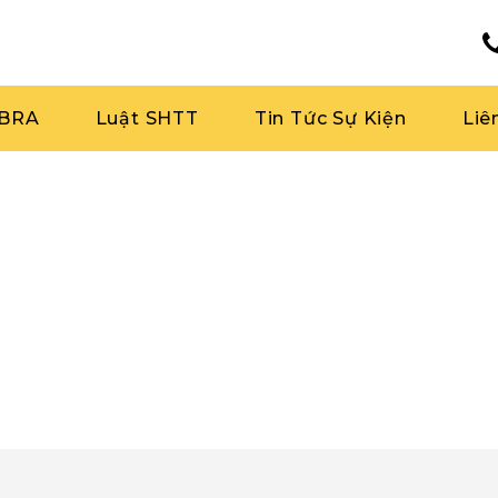
RBRA
Luật SHTT
Tin Tức Sự Kiện
Liê