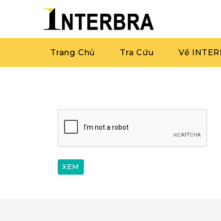
Trang Chủ
Tra Cứu
Về INTE