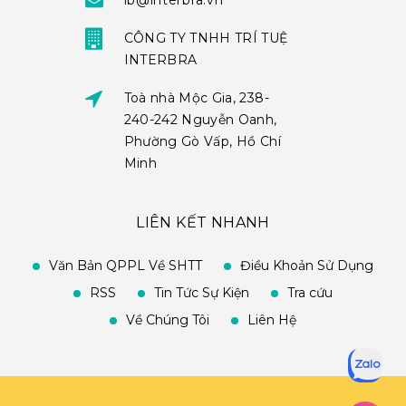
ib@interbra.vn
CÔNG TY TNHH TRÍ TUỆ
INTERBRA
Toà nhà Mộc Gia, 238-
240-242 Nguyễn Oanh,
Phường Gò Vấp, Hồ Chí
Minh
LIÊN KẾT NHANH
Văn Bản QPPL Về SHTT
Điều Khoản Sử Dụng
RSS
Tin Tức Sự Kiện
Tra cứu
Về Chúng Tôi
Liên Hệ