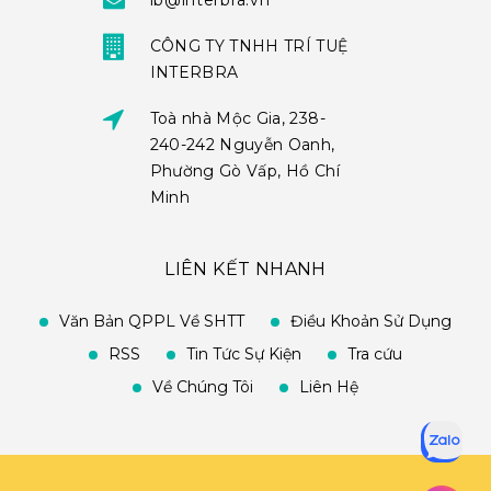
ib@interbra.vn
CÔNG TY TNHH TRÍ TUỆ
INTERBRA
Toà nhà Mộc Gia, 238-
240-242 Nguyễn Oanh,
Phường Gò Vấp, Hồ Chí
Minh
LIÊN KẾT NHANH
Văn Bản QPPL Về SHTT
Điều Khoản Sử Dụng
RSS
Tin Tức Sự Kiện
Tra cứu
Về Chúng Tôi
Liên Hệ