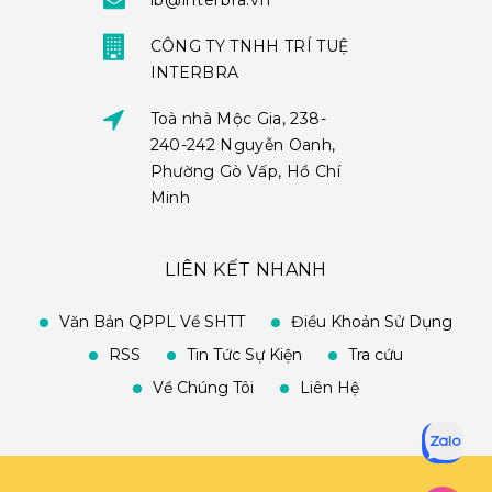
ib@interbra.vn
CÔNG TY TNHH TRÍ TUỆ
INTERBRA
Toà nhà Mộc Gia, 238-
240-242 Nguyễn Oanh,
Phường Gò Vấp, Hồ Chí
Minh
LIÊN KẾT NHANH
Văn Bản QPPL Về SHTT
Điều Khoản Sử Dụng
RSS
Tin Tức Sự Kiện
Tra cứu
Về Chúng Tôi
Liên Hệ