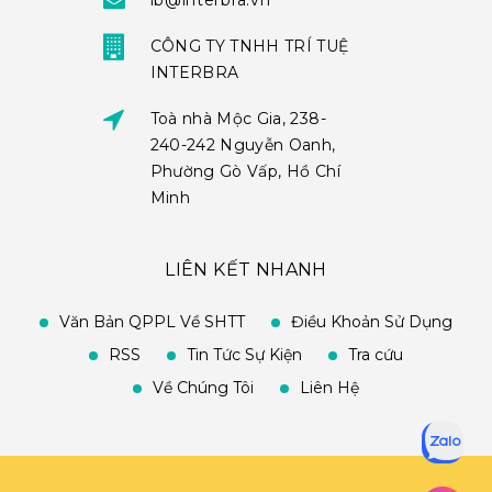
ib@interbra.vn
CÔNG TY TNHH TRÍ TUỆ
INTERBRA
Toà nhà Mộc Gia, 238-
240-242 Nguyễn Oanh,
Phường Gò Vấp, Hồ Chí
Minh
LIÊN KẾT NHANH
Văn Bản QPPL Về SHTT
Điều Khoản Sử Dụng
RSS
Tin Tức Sự Kiện
Tra cứu
Về Chúng Tôi
Liên Hệ