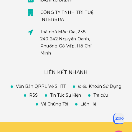
ib@interbra.vn
CÔNG TY TNHH TRÍ TUỆ
INTERBRA
Toà nhà Mộc Gia, 238-
240-242 Nguyễn Oanh,
Phường Gò Vấp, Hồ Chí
Minh
LIÊN KẾT NHANH
Văn Bản QPPL Về SHTT
Điều Khoản Sử Dụng
RSS
Tin Tức Sự Kiện
Tra cứu
Về Chúng Tôi
Liên Hệ