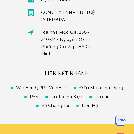
ib@interbra.vn
CÔNG TY TNHH TRÍ TUỆ
INTERBRA
Toà nhà Mộc Gia, 238-
240-242 Nguyễn Oanh,
Phường Gò Vấp, Hồ Chí
Minh
LIÊN KẾT NHANH
Văn Bản QPPL Về SHTT
Điều Khoản Sử Dụng
RSS
Tin Tức Sự Kiện
Tra cứu
Về Chúng Tôi
Liên Hệ