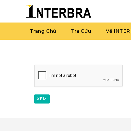
Trang Chủ
Tra Cứu
Về INTE