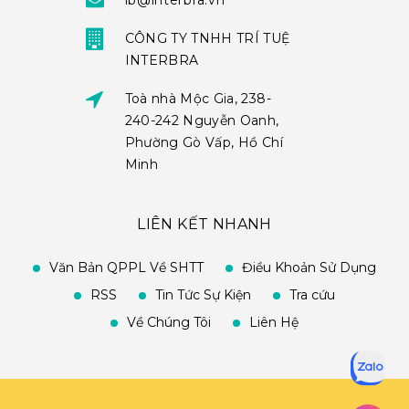
ib@interbra.vn
CÔNG TY TNHH TRÍ TUỆ
INTERBRA
Toà nhà Mộc Gia, 238-
240-242 Nguyễn Oanh,
Phường Gò Vấp, Hồ Chí
Minh
LIÊN KẾT NHANH
Văn Bản QPPL Về SHTT
Điều Khoản Sử Dụng
RSS
Tin Tức Sự Kiện
Tra cứu
Về Chúng Tôi
Liên Hệ