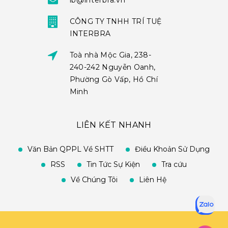
ib@interbra.vn
CÔNG TY TNHH TRÍ TUỆ
INTERBRA
Toà nhà Mộc Gia, 238-
240-242 Nguyễn Oanh,
Phường Gò Vấp, Hồ Chí
Minh
LIÊN KẾT NHANH
Văn Bản QPPL Về SHTT
Điều Khoản Sử Dụng
RSS
Tin Tức Sự Kiện
Tra cứu
Về Chúng Tôi
Liên Hệ