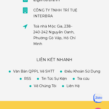
ib@interbra.vn
CÔNG TY TNHH TRÍ TUỆ
INTERBRA
Toà nhà Mộc Gia, 238-
240-242 Nguyễn Oanh,
Phường Gò Vấp, Hồ Chí
Minh
LIÊN KẾT NHANH
Văn Bản QPPL Về SHTT
Điều Khoản Sử Dụng
RSS
Tin Tức Sự Kiện
Tra cứu
Về Chúng Tôi
Liên Hệ