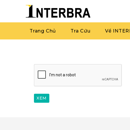
Trang Chủ
Tra Cứu
Về INTE