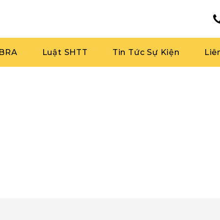
RBRA
Luật SHTT
Tin Tức Sự Kiện
Liê