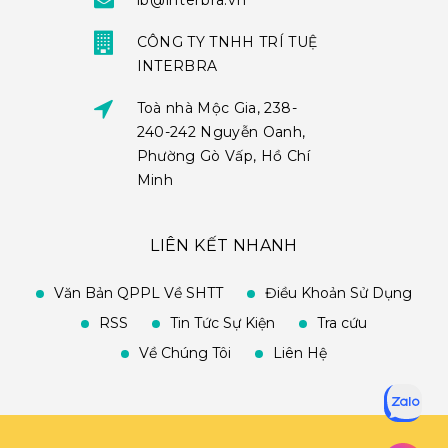
ib@interbra.vn
CÔNG TY TNHH TRÍ TUỆ
INTERBRA
Toà nhà Mộc Gia, 238-
240-242 Nguyễn Oanh,
Phường Gò Vấp, Hồ Chí
Minh
LIÊN KẾT NHANH
Văn Bản QPPL Về SHTT
Điều Khoản Sử Dụng
RSS
Tin Tức Sự Kiện
Tra cứu
Về Chúng Tôi
Liên Hệ