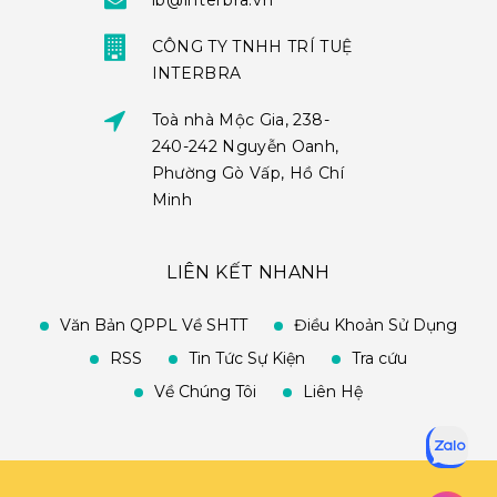
ib@interbra.vn
CÔNG TY TNHH TRÍ TUỆ
INTERBRA
Toà nhà Mộc Gia, 238-
240-242 Nguyễn Oanh,
Phường Gò Vấp, Hồ Chí
Minh
LIÊN KẾT NHANH
Văn Bản QPPL Về SHTT
Điều Khoản Sử Dụng
RSS
Tin Tức Sự Kiện
Tra cứu
Về Chúng Tôi
Liên Hệ