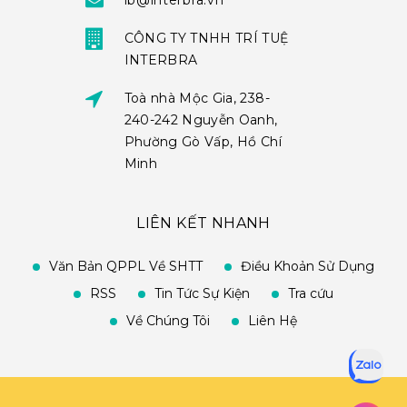
ib@interbra.vn
CÔNG TY TNHH TRÍ TUỆ
INTERBRA
Toà nhà Mộc Gia, 238-
240-242 Nguyễn Oanh,
Phường Gò Vấp, Hồ Chí
Minh
LIÊN KẾT NHANH
Văn Bản QPPL Về SHTT
Điều Khoản Sử Dụng
RSS
Tin Tức Sự Kiện
Tra cứu
Về Chúng Tôi
Liên Hệ