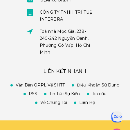
ib@interbra.vn
CÔNG TY TNHH TRÍ TUỆ
INTERBRA
Toà nhà Mộc Gia, 238-
240-242 Nguyễn Oanh,
Phường Gò Vấp, Hồ Chí
Minh
LIÊN KẾT NHANH
Văn Bản QPPL Về SHTT
Điều Khoản Sử Dụng
RSS
Tin Tức Sự Kiện
Tra cứu
Về Chúng Tôi
Liên Hệ