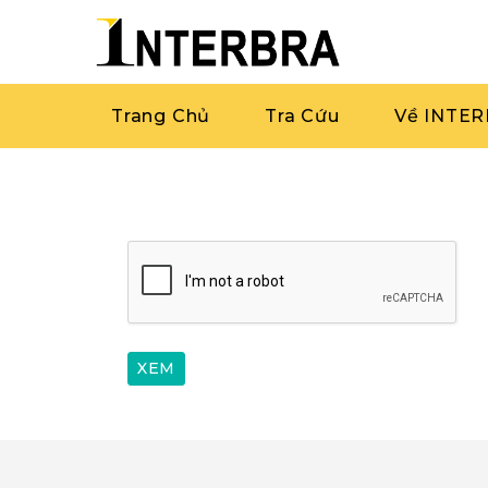
Trang Chủ
Tra Cứu
Về INTE