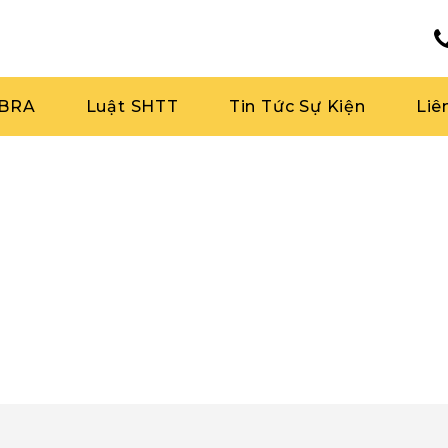
RBRA
Luật SHTT
Tin Tức Sự Kiện
Liê