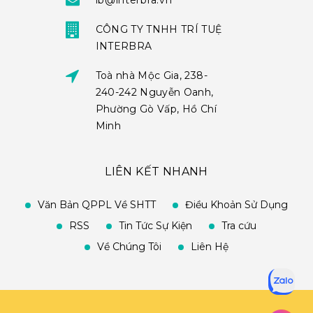
ib@interbra.vn
CÔNG TY TNHH TRÍ TUỆ
INTERBRA
Toà nhà Mộc Gia, 238-
240-242 Nguyễn Oanh,
Phường Gò Vấp, Hồ Chí
Minh
LIÊN KẾT NHANH
Văn Bản QPPL Về SHTT
Điều Khoản Sử Dụng
RSS
Tin Tức Sự Kiện
Tra cứu
Về Chúng Tôi
Liên Hệ