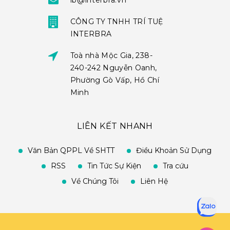
ib@interbra.vn
CÔNG TY TNHH TRÍ TUỆ
INTERBRA
Toà nhà Mộc Gia, 238-
240-242 Nguyễn Oanh,
Phường Gò Vấp, Hồ Chí
Minh
LIÊN KẾT NHANH
Văn Bản QPPL Về SHTT
Điều Khoản Sử Dụng
RSS
Tin Tức Sự Kiện
Tra cứu
Về Chúng Tôi
Liên Hệ