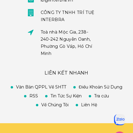
ib@interbra.vn
CÔNG TY TNHH TRÍ TUỆ
INTERBRA
Toà nhà Mộc Gia, 238-
240-242 Nguyễn Oanh,
Phường Gò Vấp, Hồ Chí
Minh
LIÊN KẾT NHANH
Văn Bản QPPL Về SHTT
Điều Khoản Sử Dụng
RSS
Tin Tức Sự Kiện
Tra cứu
Về Chúng Tôi
Liên Hệ