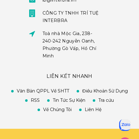
ib@interbra.vn
CÔNG TY TNHH TRÍ TUỆ
INTERBRA
Toà nhà Mộc Gia, 238-
240-242 Nguyễn Oanh,
Phường Gò Vấp, Hồ Chí
Minh
LIÊN KẾT NHANH
Văn Bản QPPL Về SHTT
Điều Khoản Sử Dụng
RSS
Tin Tức Sự Kiện
Tra cứu
Về Chúng Tôi
Liên Hệ