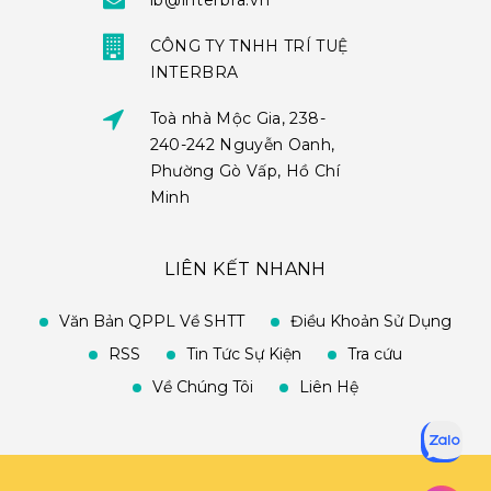
ib@interbra.vn
CÔNG TY TNHH TRÍ TUỆ
INTERBRA
Toà nhà Mộc Gia, 238-
240-242 Nguyễn Oanh,
Phường Gò Vấp, Hồ Chí
Minh
LIÊN KẾT NHANH
Văn Bản QPPL Về SHTT
Điều Khoản Sử Dụng
RSS
Tin Tức Sự Kiện
Tra cứu
Về Chúng Tôi
Liên Hệ