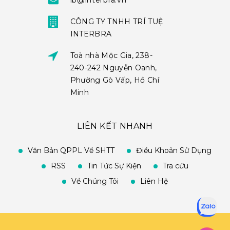
ib@interbra.vn
CÔNG TY TNHH TRÍ TUỆ
INTERBRA
Toà nhà Mộc Gia, 238-
240-242 Nguyễn Oanh,
Phường Gò Vấp, Hồ Chí
Minh
LIÊN KẾT NHANH
Văn Bản QPPL Về SHTT
Điều Khoản Sử Dụng
RSS
Tin Tức Sự Kiện
Tra cứu
Về Chúng Tôi
Liên Hệ