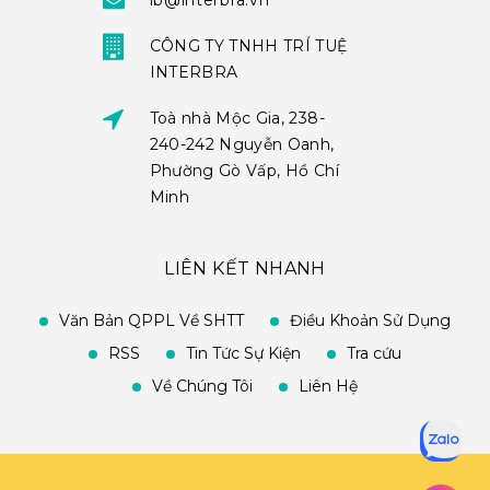
ib@interbra.vn
CÔNG TY TNHH TRÍ TUỆ
INTERBRA
Toà nhà Mộc Gia, 238-
240-242 Nguyễn Oanh,
Phường Gò Vấp, Hồ Chí
Minh
LIÊN KẾT NHANH
Văn Bản QPPL Về SHTT
Điều Khoản Sử Dụng
RSS
Tin Tức Sự Kiện
Tra cứu
Về Chúng Tôi
Liên Hệ